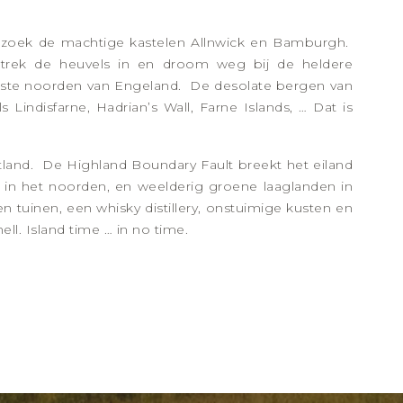
ezoek de machtige kastelen Allnwick en Bamburgh.
 trek de heuvels in en droom weg bij de heldere
rste noorden van Engeland. De desolate bergen van
Lindisfarne, Hadrian’s Wall, Farne Islands, … Dat is
tland. De Highland Boundary Fault breekt het eiland
n in het noorden, en weelderig groene laaglanden in
n tuinen, een whisky distillery, onstuimige kusten en
ell. Island time … in no time.