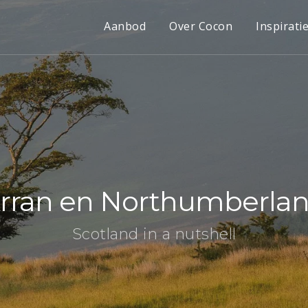
Aanbod
Over Cocon
Inspirati
rran en Northumberla
Scotland in a nutshell