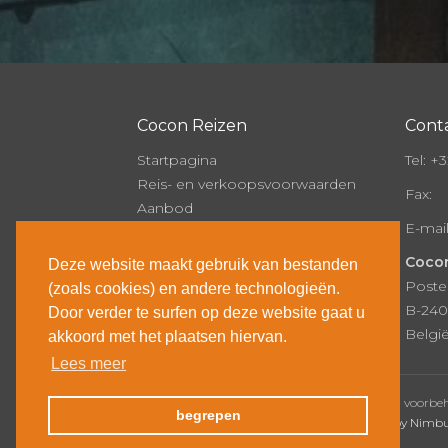
Cocon Reizen
Cont
Startpagina
Tel:
+32
Reis- en verkoopsvoorwaarden
Fax:
Aanbod
E-mai
Onze brochure
Over Cocon
Cocon
Deze website maakt gebruik van bestanden
Nieuws
Poste
(zoals cookies) en andere technologieën.
Contact
B-240
Door verder te surfen op deze website gaat u
Inschrijven
Belgi
akkoord met het plaatsen hiervan.
Lees meer
© Copyright 2026 | Cocon Reizen • Alle rechten voorb
begrepen
Webdesign door Zenjoy in Leuven
•
Powered by Nimb