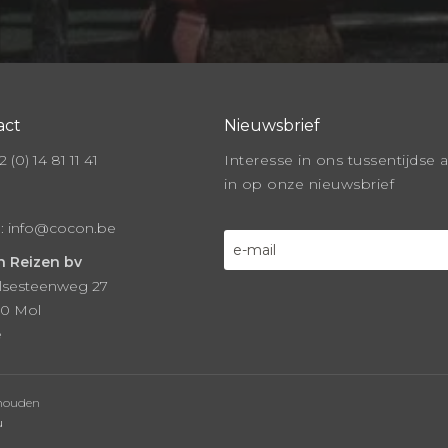
act
Nieuwsbrief
 (0) 14 81 11 41
Interesse in ons tussentijdse 
in op onze nieuwsbrief
l:
info@cocon.be
 Reizen bv
lsesteenweg 27
0 Mol
ë
ehouden
u