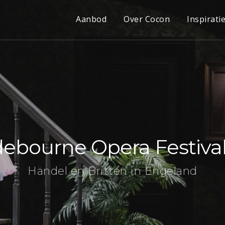
Aanbod
Over Cocon
Inspirati
ebourne Opera Festiva
Händel en Britten in Engeland