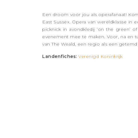
Een droom voor jou als operafanaat! Kom 
East Sussex. Opera van wereldklasse in 
picknick in avondkledij ‘on the green’ o
evenement mee te maken. Voor, na en tus
van The Weald, een regio als een getemd 
Landenfiches:
Verenigd Koninkrijk