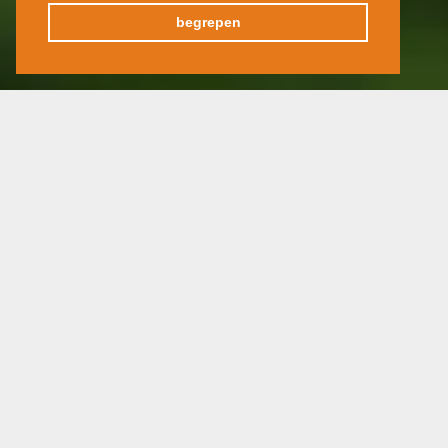
begrepen
Reis per autocar
8 - 13 sep 2025
17 tot 29 deelnemers