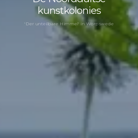
kunstkolonies
'Der unteilbare Himmel' in Worpswede