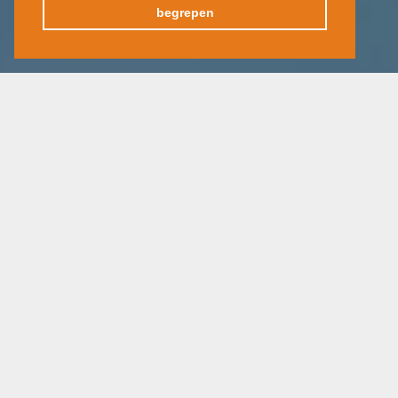
begrepen
Reis per vlucht-autocar
29 jul - 12 aug 2021
15 tot 25 deelnemers