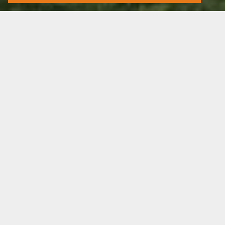
Reis per
Minimum 4 dagen
Minimum 12 deelnemers
ALGEMENE INLEIDING
MODULES