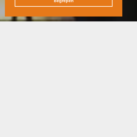
begrepen
Reis per vliegtuig
Minimum 6 dagen
Minimum 10 deelnemers
ALGEMENE INLEIDING