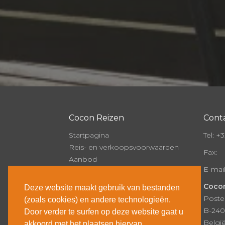
Cocon Reizen
Cont
Startpagina
Tel:
+32
Reis- en verkoopsvoorwaarden
Fax:
Aanbod
E-mai
Onze brochure
Over Cocon
Cocon
Deze website maakt gebruik van bestanden
Nieuws
Poste
(zoals cookies) en andere technologieën.
Contact
B-240
Door verder te surfen op deze website gaat u
Inschrijven
Belgi
akkoord met het plaatsen hiervan.