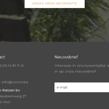
VRAAG MEER INFORMATIE
act
Nieuwsbrief
 (0) 14 81 11 41
Interesse in ons tussentijdse 
in op onze nieuwsbrief
l:
info@cocon.be
 Reizen bv
lsesteenweg 27
0 Mol
ë