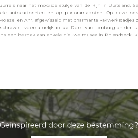
urreis naar het mooiste stukje van de Rijn in Duitsland.
bele autocartochten en op panoramaboten. Op deze be
 Moezel en Ahr, afgewisseld met charmante vakwerkstadjes 
eschreven, voornamelijk in de Dom van Limburg-an-der-L
ns een bezoek aan enkele nieuwe musea in Rolandseck, K
Geïnspireerd door deze bestemming