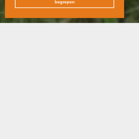
begrepen
Klimaat en tijdsverschil
Portugal heeft een gematigd klimaat. De
temperaturen liggen in de wintermaanden
rond de 15 graden en in de zomermaanden
rond de 35 graden.
Paspoort & visum
Je dient te beschikken over een
geldige
identiteitskaart of paspoort.
De Europese ziekteverzekeringskaart (EZVK)