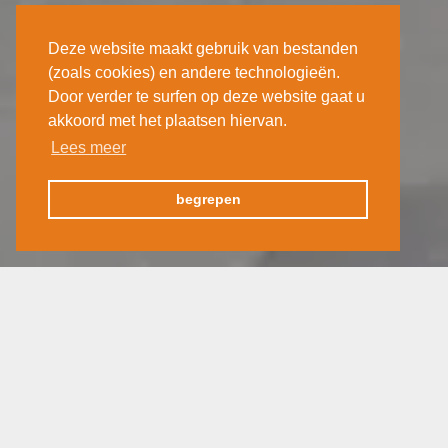
Deze website maakt gebruik van bestanden
(zoals cookies) en andere technologieën.
Door verder te surfen op deze website gaat u
akkoord met het plaatsen hiervan.
Lees meer
begrepen
Klimaat en tijdsverschil
De Faeröer Eilanden hebben een gematigd
zeeklimaat. In de wintermaanden liggen de
temperaturen rond de 5 tot 10 graden en in
de zomermaanden rond de 10 tot 15 graden.
Op de Faeröer Eilanden is het 1 uur vroeger
dan in België.