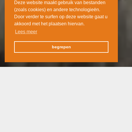
Deze website maakt gebruik van bestanden
(zoals cookies) en andere technologieën.
Door verder te surfen op deze website gaat u
akkoord met het plaatsen hiervan.
Lees meer
begrepen
Klimaat en tijdsverschil
Ierland heeft het hele jaar door
aangename en zeer gelijkmatige
temperaturen. De gemiddelde
jaartemperatuur is 10-13°C, met zeer milde
winters en koele zomers.
Er zijn kleine verschillen tussen het