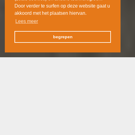
Door verder te surfen op deze website gaat u
akkoord met het plaatsen hiervan.
Lees meer
begrepen
Duitsland
Zweden
Denemarken
Duitsland
Zweden
Denemarken
15 april 2020
Mei 2019
RUGEN