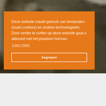
Deze website maakt gebruik van bestanden
(zoals cookies) en andere technologieën.
Door verder te surfen op deze website gaat u
akkoord met het plaatsen hiervan.
Lees meer
begrepen
Actualiteit
21 maart 2020