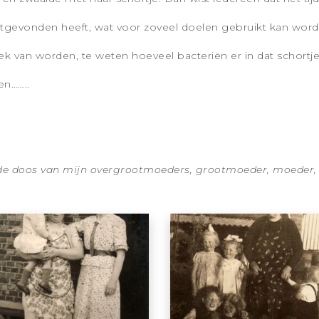
tgevonden heeft, wat voor zoveel doelen gebruikt kan worde
gek van worden, te weten hoeveel bacteriën er in dat schortje 
en……..
de doos van mijn overgrootmoeders, grootmoeder, moeder, ikz