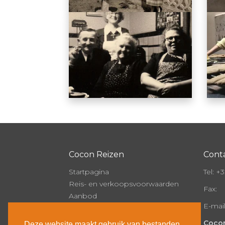
Cocon Reizen
Cont
Startpagina
Tel:
+32
Reis- en verkoopsvoorwaarden
Fax:
Aanbod
E-mai
Onze brochure
Over Cocon
Cocon
Deze website maakt gebruik van bestanden