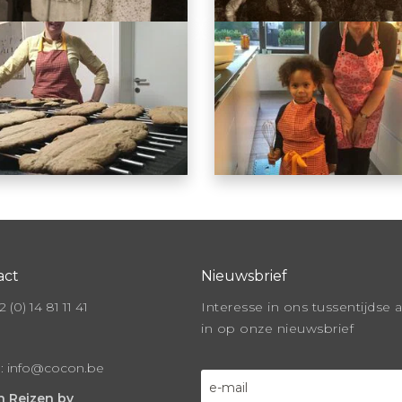
act
Nieuwsbrief
 (0) 14 81 11 41
Interesse in ons tussentijdse 
in op onze nieuwsbrief
l:
info@cocon.be
 Reizen bv