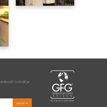
aanbod? Schrijf je
schrijf in