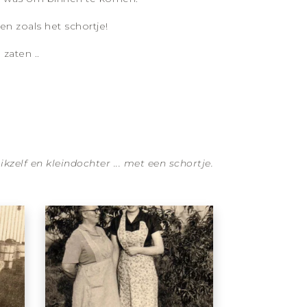
n zoals het schortje!
zaten ..
elf en kleindochter ... met een schortje.