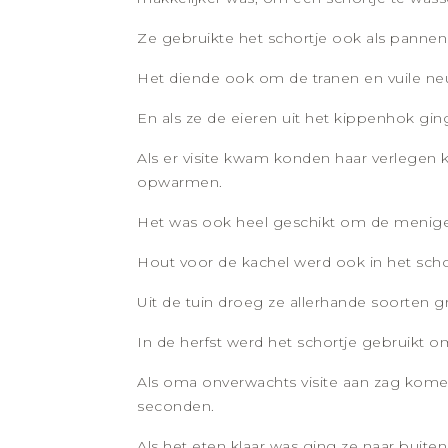
Ze gebruikte het schortje ook als pannen
Het diende ook om de tranen en vuile neu
En als ze de eieren uit het kippenhok gin
Als er visite kwam konden haar verlegen k
opwarmen.
Het was ook heel geschikt om de menige 
Hout voor de kachel werd ook in het scho
Uit de tuin droeg ze allerhande soorten g
In de herfst werd het schortje gebruikt 
Als oma onverwachts visite aan zag komen
seconden.
Als het eten klaar was ging ze naar buite