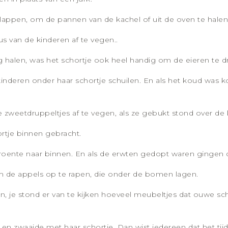
lappen, om de pannen van de kachel of uit de oven te halen.
s van de kinderen af te vegen..
g halen, was het schortje ook heel handig om de eieren te d
inderen onder haar schortje schuilen. En als het koud was k
zweetdruppeltjes af te vegen, als ze gebukt stond over de
rtje binnen gebracht.
roente naar binnen. En als de erwten gedopt waren gingen de
om de appels op te rapen, die onder de bomen lagen.
, je stond er van te kijken hoeveel meubeltjes dat ouwe sch
n en zwaaide met haar schortje. Dan wist iedereen dat het t