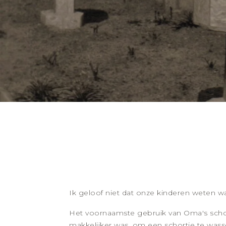
Ik geloof niet dat onze kinderen weten wa
Het voornaamste gebruik van Oma's scho
makkelijker was, om een schortje te wasse