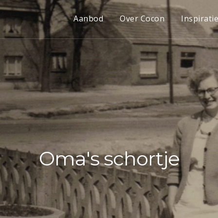
Aanbod
Over Cocon
Inspirati
Oma's schortje