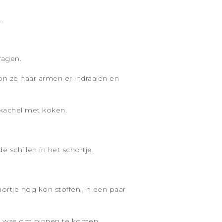
.
ragen.
on ze haar armen er indraaien en
 kachel met koken.
 schillen in het schortje.
ortje nog kon stoffen, in een paar
ijd was om binnen te komen.