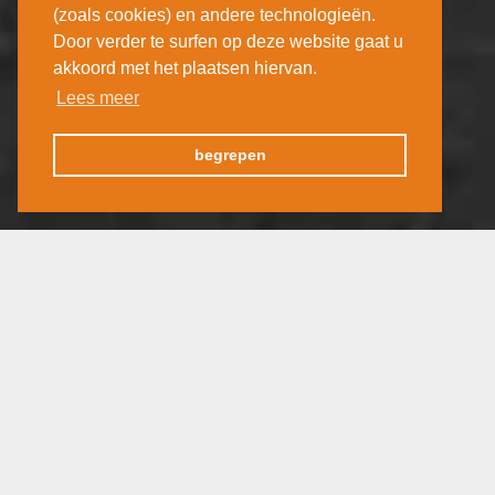
(zoals cookies) en andere technologieën.
Door verder te surfen op deze website gaat u
akkoord met het plaatsen hiervan.
Lees meer
begrepen
Frankrijk
Frankrijk
04 april 2020
31 maart is voorbij, en 2
november komt nog
dag 2 citytrip Parijs 2020 (deze