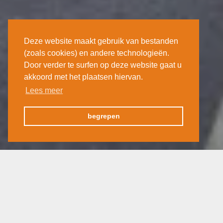
Deze website maakt gebruik van bestanden
(zoals cookies) en andere technologieën.
Door verder te surfen op deze website gaat u
akkoord met het plaatsen hiervan.
Lees meer
begrepen
Zwitserland
Zwitserland
09 oktober 2023