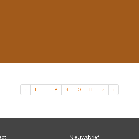
«
1
…
8
9
10
11
12
»
act
Nieuwsbrief