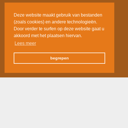
Deze website maakt gebruik van bestanden
(zoals cookies) en andere technologieën.
Door verder te surfen op deze website gaat u
akkoord met het plaatsen hiervan.
Lees meer
begrepen
«
1
2
3
…
12
»