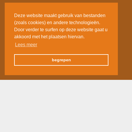
Deze website maakt gebruik van bestanden
(zoals cookies) en andere technologieën.
Door verder te surfen op deze website gaat u
akkoord met het plaatsen hiervan.
Lees meer
begrepen
«
1
2
3
…
12
»