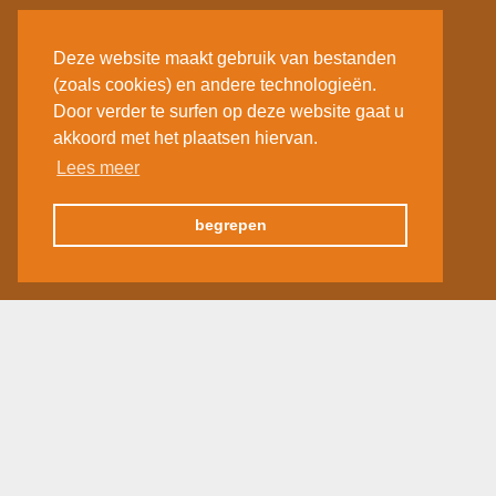
Deze website maakt gebruik van bestanden
(zoals cookies) en andere technologieën.
Door verder te surfen op deze website gaat u
akkoord met het plaatsen hiervan.
Lees meer
begrepen
«
1
2
3
…
12
»