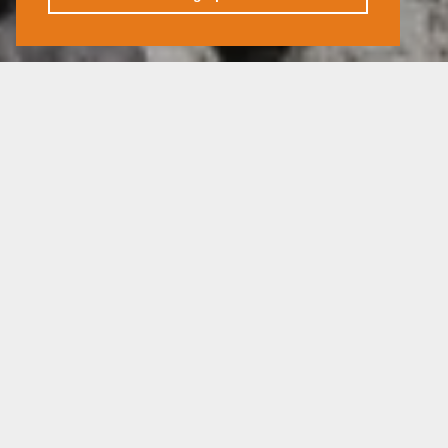
Actualiteit
19 november 2022
Laat je prikkelen door het unieke
aanbod 2023 van
Cocon Reizen.
We geven je een helder antwoord op je vragen.
Kom de
gezellige sfeer
opsnuiven en ontmoet
gelijkgestemde reislustigen.
En wij verwennen jou met een
drankje en een hapje.
Zaterdag 19 november in Antwerpen