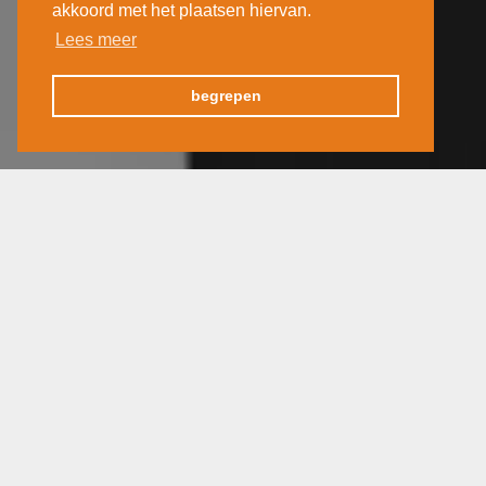
akkoord met het plaatsen hiervan.
Lees meer
begrepen
Actualiteit
25 maart 2020
In deze stille coronatijden...een inspirerend filmpje van
Peter De Graef. Hij is theaterman en zeer spiritueel in
heel zijn doen en laten.
Iets voor jou?