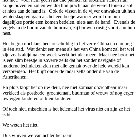
kopje boven en zullen weldra hun pracht aan de wereld tonen alsof
er niets aan de hand is. Ook de vissen in de vijver ontwaken uit hun
winterslaap en gaan als het een beetje warmer wordt om hun
dagelijkse portie eten komen bedelen, niets aan de hand. Evenals de
vogels in de boom van de buurman, zij bouwen rustig voort aan hun
nest.
Het begon nochtans heel onschuldig in het verre China en dan nog
in één stad. Wat denkt een mens als het van China komt zal het wel
zijn zoals altijd na een week werkt het niet meer. Maar nee hoor het
is een slim beestje in zoverre zelfs dat het zonder navigatie of
moderne technieken zich met alle gemak over de hele wereld kan
verspreiden. Het blijft onder de radar zelfs onder die van de
Amerikanen.
En plots klopt het op uw deur, nee niet zomaar onzichtbaar maar
verkleed als postbode, groenteman, buurman of vrouw of nog erger
uw eigen kinderen of kleinkinderen.
Of toch niet, misschien is het helemaal het virus niet en zijn ze het
echt.
We weten het niet.
Dus wuiven we van achter het raam.