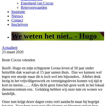
Eigenheid van Cocon
Reisvoorwaarden
Inspiratie
Nieuws
Contact
Inschrijven
We weten het niet.. - Hugo
Actualiteit
23 maart 2020
Beste Cocon vrienden
Ikzelf- Hugo en mijn echtgenote Leona leven al 50 jaar onder
hetzelfde dak waarvan al 15 jaar samen thuis. Dus we kunnen wel
tegen een stootje maar dit is toch wel iets bijzonders. Allebei druk
bezig in het vrijwilligerswerk en verenigingsleven komen wij tijd te
kort en ineens…… Alles dicht geen fotoclub geen werk in het lokaal
dienstencentrum enz. Gelukkig hebben wij onze tuin en wonen we
landelijk.
Onze tuin krijgt dezer dagen extra veel aandacht maar hij begrijpt
het niet. Voor hem geen rust alle planten en bloemen steken hun