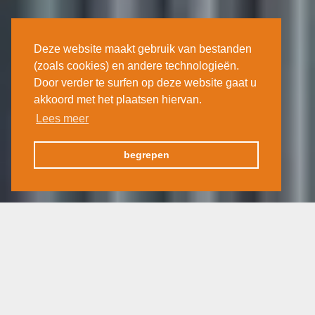
Deze website maakt gebruik van bestanden
(zoals cookies) en andere technologieën.
Door verder te surfen op deze website gaat u
akkoord met het plaatsen hiervan.
Lees meer
begrepen
Duitsland
28 april 2020
In oktober 2016 gingen we naar Dresden & Weimar, het