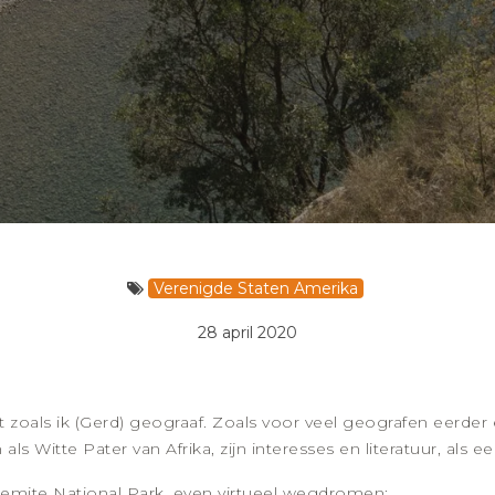
Verenigde Staten Amerika
28 april 2020
et zoals ik (Gerd) geograaf. Zoals voor veel geografen eerd
 als Witte Pater van Afrika, zijn interesses en literatuur, als
semite National Park, even virtueel wegdromen: