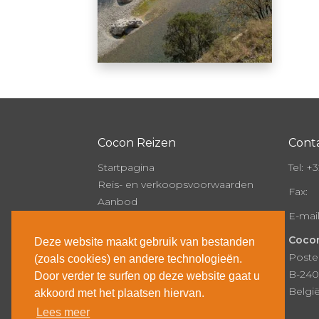
Cocon Reizen
Cont
Startpagina
Tel:
+32
Reis- en verkoopsvoorwaarden
Fax:
Aanbod
E-mai
Onze brochure
Over Cocon
Cocon
Deze website maakt gebruik van bestanden
Nieuws
Poste
(zoals cookies) en andere technologieën.
Contact
B-240
Door verder te surfen op deze website gaat u
Inschrijven
Belgi
akkoord met het plaatsen hiervan.
Lees meer