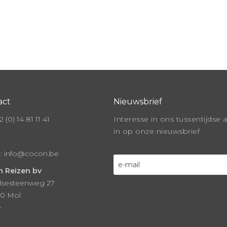
act
Nieuwsbrief
 (0) 14 81 11 41
Interesse in ons tussentijdse 
in op onze nieuwsbrief
l:
info@cocon.be
 Reizen bv
lsesteenweg 27
0 Mol
ë