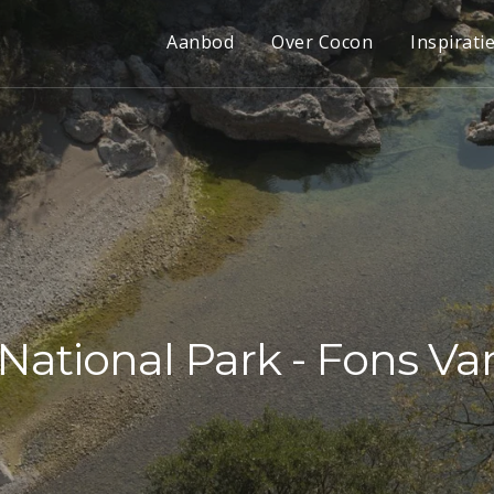
Aanbod
Over Cocon
Inspirati
National Park - Fons V