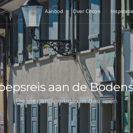
Aanbod
Over Cocon
Inspirati
oepsreis aan de Boden
De vierlandenregio in de Alpen