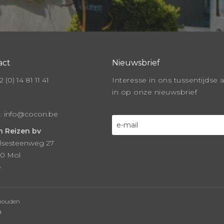
act
Nieuwsbrief
 (0) 14 81 11 41
Interesse in ons tussentijdse 
in op onze nieuwsbrief
l:
info@cocon.be
 Reizen bv
lsesteenweg 27
0 Mol
ë
ehouden
u