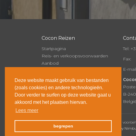
Cocon Reizen
Cont
Startpagina
Tel:
+32
Reis- en verkoopsvoorwaarden
Fax:
Aanbod
E-mai
Onze brochure
Over Cocon
Cocon
Deze website maakt gebruik van bestanden
Nieuws
Poste
(zoals cookies) en andere technologieën.
Contact
B-240
Door verder te surfen op deze website gaat u
Inschrijven
Belgi
akkoord met het plaatsen hiervan.
Lees meer
© Copyright 2026 | Cocon Reizen • Alle rechten voorb
begrepen
Webdesign door Zenjoy in Leuven
•
Powered by Nimb