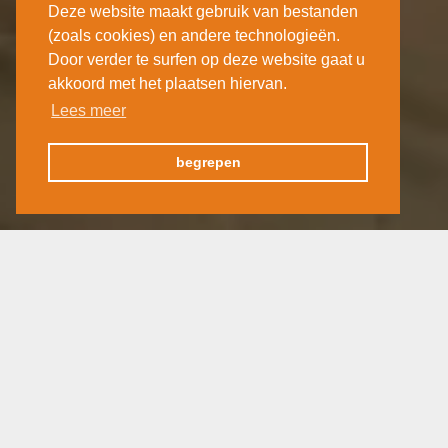
Deze website maakt gebruik van bestanden
(zoals cookies) en andere technologieën.
Door verder te surfen op deze website gaat u
akkoord met het plaatsen hiervan.
Lees meer
begrepen
Reis per autocar
Minimum 5 dagen